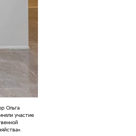
ор Ольга
иняли участие
твенной
зяйства».