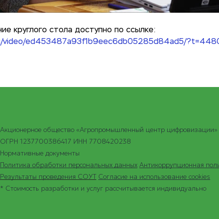
ие круглого стола доступно по ссылке:
e.ru/video/ed453487a93f1b9eec6db05285d84ad5/?t=448
Акционерное общество «Агропромышленный центр цифровизации»
ОГРН 1237700386417 ИНН 7708420238
Нормативные документы
Политика обработки персональных данных
Антикоррупционная пол
Результаты проведения СОУТ
Согласие на использование cookies
* Стоимость разработки и услуг рассчитывается индивидуально
.