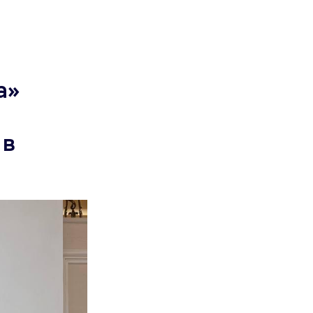
а»
 в