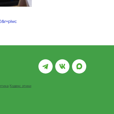
0&r=plwс
итика
Кодекс этики