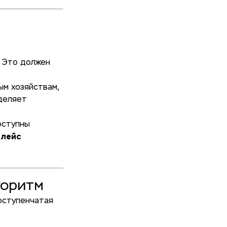
. Это должен
м хозяйствам,
деляет
оступны
плейс
горитм
оступенчатая