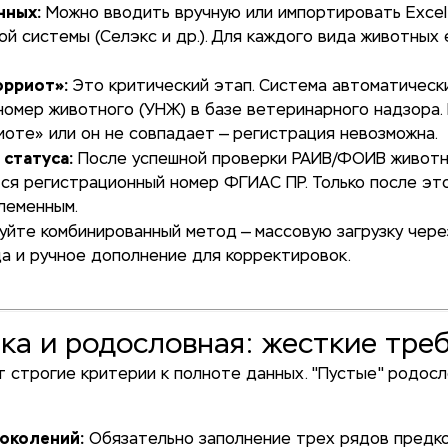
нных:
Можно вводить вручную или импортировать Excel
ой системы (Селэкс и др.). Для каждого вида животных 
орриот»:
Это критический этап. Система автоматическ
номер животного (УНЖ) в базе ветеринарного надзора.
иоте» или он не совпадает — регистрация невозможна.
статуса:
После успешной проверки РАИВ/ФОИВ живот
ся регистрационный номер ФГИАС ПР. Только после эт
леменным.
уйте комбинированный метод — массовую загрузку через
а и ручное дополнение для корректировок.
ика и родословная: жесткие тре
 строгие критерии к полноте данных. "Пустые" родос
поколений:
Обязательно заполнение трех рядов предко