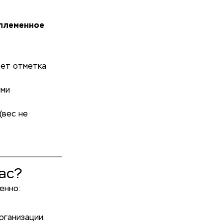
племенное
дет отметка
ыми
(вес не
ас?
енно:
рганизации.