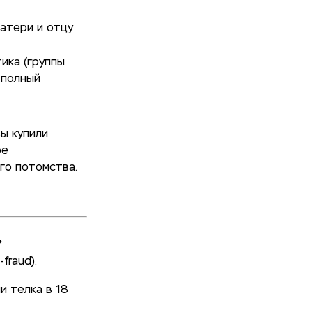
атери и отцу
ика (группы
 полный
ы купили
ое
го потомства.
»
fraud).
и телка в 18