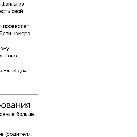
-файлы из
есть свой
и проверяет
 Если номера
ному
ого оно
 Excel для
бования
ловные больше
в (родители,