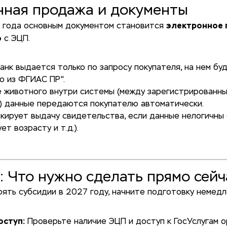
нная продажа и документы
электронное 
6 года основным документом становится
о
с ЭЦП.
анк выдается только по запросу покупателя, на нем бу
о из ФГИАС ПР".
 животного внутри системы (между зарегистрированн
) данные передаются покупателю автоматически.
кирует выдачу свидетельства, если данные нелогичны 
т возрасту и т.д.).
: Что нужно сделать прямо сейч
ять субсидии в 2027 году, начните подготовку немедл
оступ:
Проверьте наличие ЭЦП и доступ к ГосУслугам о