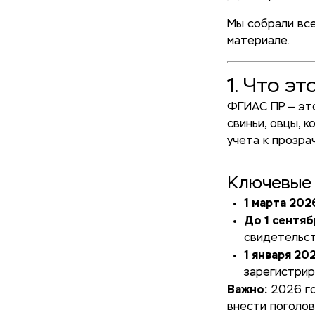
Мы собрали все
материале.
1. Что э
ФГИАС ПР — эт
свиньи, овцы, к
учета к прозра
Ключевые 
1 марта 202
До 1 сентяб
свидетельст
1 января 20
зарегистрир
Важно:
2026 го
внести поголов