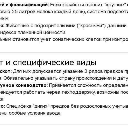
ей и фальсификаций:
Если хозяйство вносит "круглые"
ровно 25 литров молока каждый день), система подсвет
ным.
я:
Животные с подозрительными ("красными") данными
индекса племенной ценности.
ьным становится учет соматических клеток при контро
т и специфические виды
скот:
Для них допускается указание 2 рядов предков п
. Обязательно указывать страну происхождения и дату
бунное коневодство:
Признается сложность определен
мендуется работать через техподдержку, возможны по
а.
о:
Специфика "диких" предков без родословных учитыв
ны особые условия ввода.