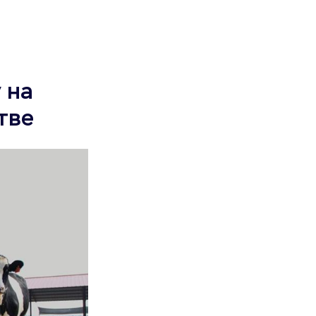
 на
тве