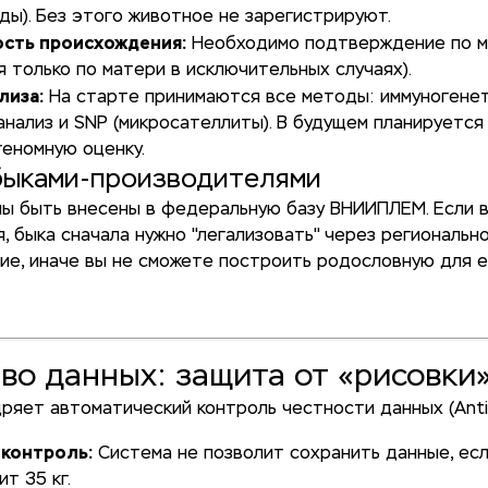
ды). Без этого животное не зарегистрируют.
сть происхождения:
Необходимо подтверждение по м
я только по матери в исключительных случаях).
лиза:
На старте принимаются все методы: иммуногенет
-анализ и SNP (микросателлиты). В будущем планируется
геномную оценку.
быками-производителями
ы быть внесены в федеральную базу ВНИИПЛЕМ. Если в
, быка сначала нужно "легализовать" через региональн
е, иначе вы не сможете построить родословную для е
тво данных: защита от «рисовки
яет автоматический контроль честности данных (Anti-
 контроль:
Система не позволит сохранить данные, есл
т 35 кг.