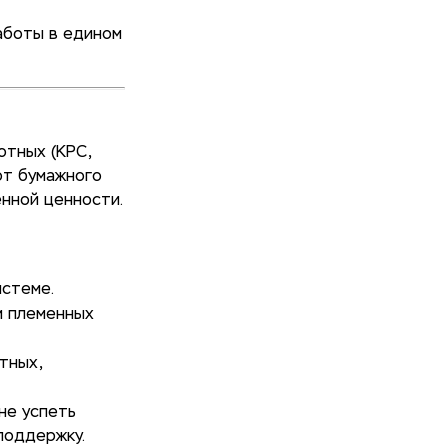
аботы в едином
отных (КРС,
 от бумажного
нной ценности.
истеме.
м племенных
тных,
не успеть
поддержку.