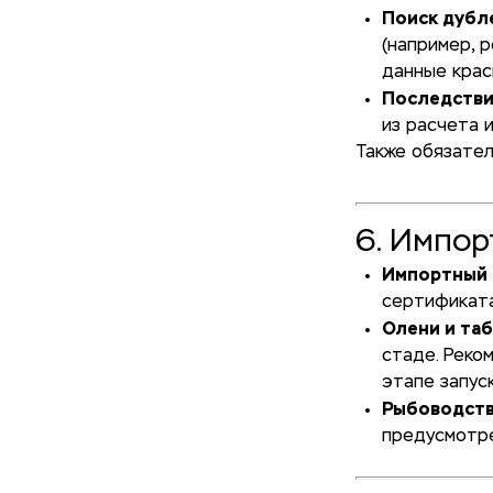
Поиск дубл
(например, 
данные крас
Последстви
из расчета 
Также обязател
6. Импор
Импортный 
сертификата
Олени и та
стаде. Реко
этапе запуск
Рыбоводств
предусмотре