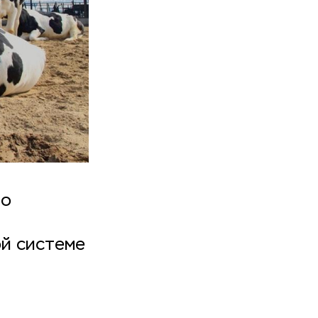
во
й системе