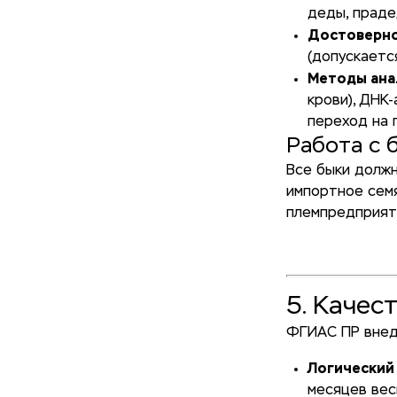
деды, праде
Достоверно
(допускаетс
Методы ана
крови), ДНК
переход на 
Работа с 
Все быки должн
импортное семя
племпредприяти
5. Качес
ФГИАС ПР внедр
Логический
месяцев веси