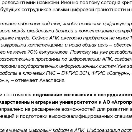
 релевантными навыками. Именно поэтому сегодня кри
будущих сотрудников навыки цифровой грамотности и 
активно работаем над тем, чтобы повысить цифровую з
зрыв между ожиданиями бизнеса и компетенциями сотруд
 рынке труда. Сейчас АПК ежегодно требуется не менее 
 цифровыми компетенциями, и наша общая цель — обеспе
о не менее 70% выпускников. Поэтому мы уже разрабат
разовательные программы по цифровизации АПК, создае
яторами государственных информационных систем.Уже з
работы в ключевых ГИС — ЕФГИС ЗСН, ФГИС «Сатурн», 
о».»,
— отмечает Анастасия.
подписание соглашения о сотрудничес
ки состоялось
ударственным аграрным университетом и АО «Агроп
правлено на расширение возможностей для развития а
оваций и подготовки высококвалифицированных специа
ое внимание цифровым кадрам в АПК. Цифровизация рас