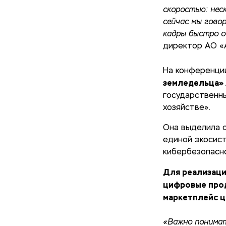
скоростью: нес
сейчас мы гово
кадры быстро о
директор АО «
На конференц
земледельца»
государственны
хозяйстве».
Она выделила 
единой экосист
кибербезопасно
Для реализаци
цифровые прод
маркетплейс ц
«Важно понимат