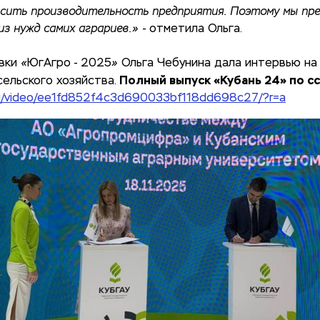
сить производительность предприятия. Поэтому мы пре
из нужд самих аграриев.»
- отметила Ольга.
авки
«
ЮгАгро - 2025
»
Ольга Чебунина дала интервью на
Полный выпуск «Кубань 24» по с
ельского хозяйства.
.ru/video/ee1fd852f4c3d690033bf118dd698c27/?r=a