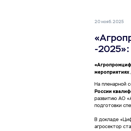
20 нояб. 2025
«Агроп
-2025»:
«Агропромцифр
мероприятиях 
На пленарной 
России квали
развитию АО «
подготовки спе
В докладе «Циф
агросектор ста