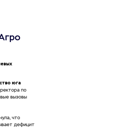
Агро
левых
ство юга
иректора по
евые вызовы
ула, что
тывает дефицит