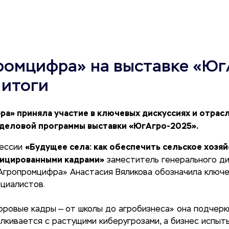
ромцифра» на выставке «Юг
 итоги
а» приняла участие в ключевых дискуссиях и отрас
деловой программы выставки «ЮгАгро-2025».
«Будущее села: как обеспечить сельское хозяй
сессии
фицированными кадрами»
заместитель генерального д
Агропромцифра» Анастасия Вяликова обозначила ключ
циалистов.
ровые кадры — от школы до агробизнеса» она подчеркн
лкивается с растущими киберугрозами, а бизнес испы