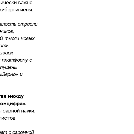
тически важно
кибергигиены.
релость отрасли
ников,
10 тысяч новых
чить
ываем
м платформу с
апущены
«Зерно» и
тве между
ромцифра».
грарной науки,
листов.
тет с огромной