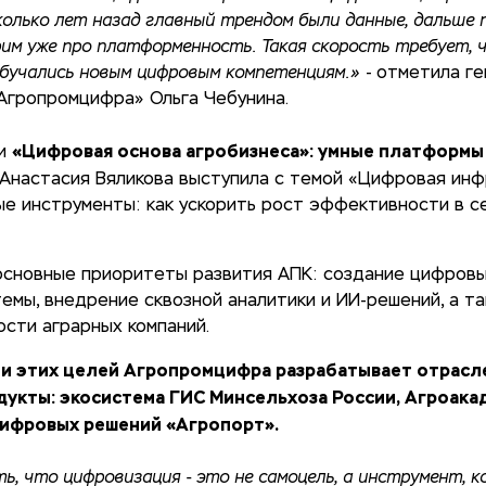
колько лет назад главный трендом были данные, дальше п
рим уже про платформенность. Такая скорость требует,
бучались новым цифровым компетенциям.»
- отметила г
Агропромцифра» Ольга Чебунина.
«Цифровая основа агробизнеса»: умные платформы 
ии
Анастасия Вяликова выступила с темой «Цифровая инф
е инструменты: как ускорить рост эффективности в с
основные приоритеты развития АПК: создание цифров
емы, внедрение сквозной аналитики и ИИ-решений, а т
сти аграрных компаний.
и этих целей Агропромцифра разрабатывает отрасл
укты: экосистема ГИС Минсельхоза России, Агроака
ифровых решений «Агропорт».
ь, что цифровизация - это не самоцель, а инструмент, 