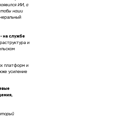
оявился ИИ, а
 чтобы наши
енеральный
- на службе
раструктура и
ельском
ых платформ и
акже усиление
евые
демия,
который