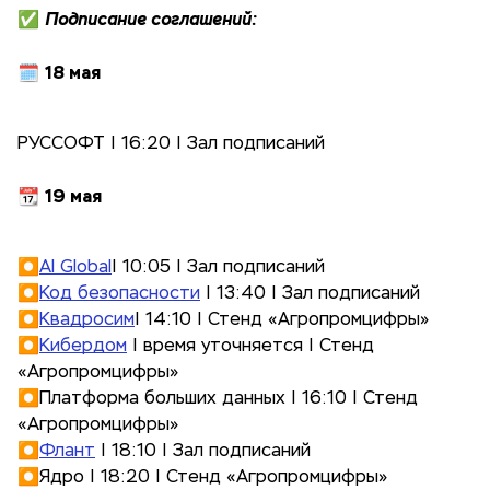
✅
Подписание соглашений:
18 мая
🗓️
РУССОФТ | 16:20 | Зал подписаний
19 мая
📆
⏺️
AI Global
| 10:05 | Зал подписаний
⏺️
Код безопасности
| 13:40 | Зал подписаний
⏺️
Квадросим
| 14:10 | Стенд «Агропромцифры»
⏺️
Кибердом
| время уточняется | Стенд
«Агропромцифры»
⏺️Платформа больших данных | 16:10 | Стенд
«Агропромцифры»
⏺️
Флант
| 18:10 | Зал подписаний
⏺️Ядро | 18:20 | Стенд «Агропромцифры»